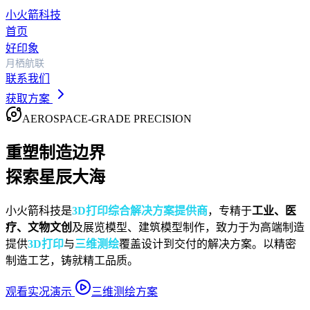
小火箭
科技
首页
好印象
月栖航联
联系我们
获取方案
AEROSPACE-GRADE PRECISION
重塑制造边界
探索星辰大海
小火箭科技是
3D打印综合解决方案提供商
，专精于
工业、医
疗、文物文创
及展览模型、建筑模型制作，致力于为高端制造
提供
3D打印
与
三维测绘
覆盖设计到交付的解决方案。以精密
制造工艺，铸就精工品质。
观看实况演示
三维测绘方案